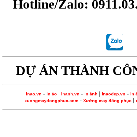
Hotline/Zalo: 0911.0
DỰ ÁN THÀNH CÔ
-
|
-
|
-
inao.vn
in áo
inanh.vn
in ảnh
inaodep.vn
in 
-
|
xuongmaydongphuc.com
Xưởng may đồng phục